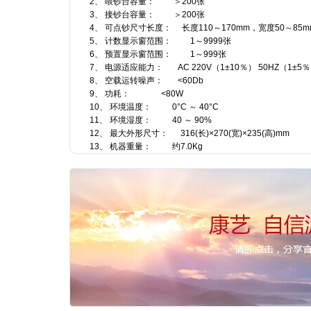
2、 喂钞台容量： ＞200张
3、 接钞台容量： ＞200张
4、 可点钞尺寸长度： 长度110～170mm，宽度50～8
5、 计数显示窗范围： 1～9999张
6、 预置显示窗范围： 1～999张
7、 电源适应能力： AC 220V（1±10％） 50HZ（1±5
8、 空载运转噪声： <60Db
9、 功耗： <80W
10、 环境温度： 0°C ～ 40°C
11、 环境湿度： 40 ～ 90%
12、 最大外形尺寸： 316(长)×270(宽)×235(高)mm
13、 机器重量： 约7.0Kg