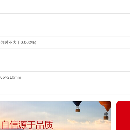
均匀时不大于
0.002%
）
266×210mm