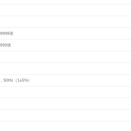
-9999
张
-999
张
，
50Hz
（
1±5%
）