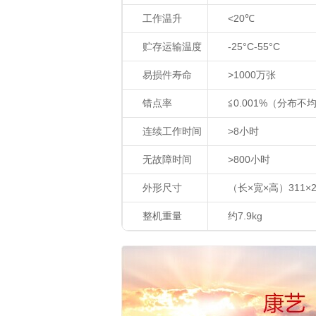
工作温升
<20
℃
贮存运输温度
-25°C-55°C
易损件寿命
>1000
万张
错点率
≦
0.001%
（分布不
连续工作时间
>8
小时
无故障时间
>800
小时
外形尺寸
（长
×
宽
×
高）
311×
整机重量
约
7.9kg