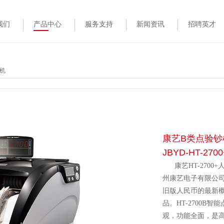
我们
产品中心
服务支持
新闻资讯
招聘英才
类机
康艺B类点验钞
JBYD-HT-2700
康艺
HT-2700+
州康艺电子有限公
旧版人民币的最新
品。
HT-2700B
智能
观，功能全面，是