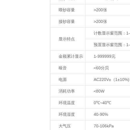
喂钞容量
>200
张
接钞容量
>200
张
计数显示窗范围：
1
显示特点
预置显示窗范围：
1
金额累计显示
1-999999
元
噪音
<60
分贝
电源
AC220V±
（
1±10%)
消耗功率
<80W
环境温度
0
℃
~40
℃
环境湿度
40-90%
大气压
70-106kPa